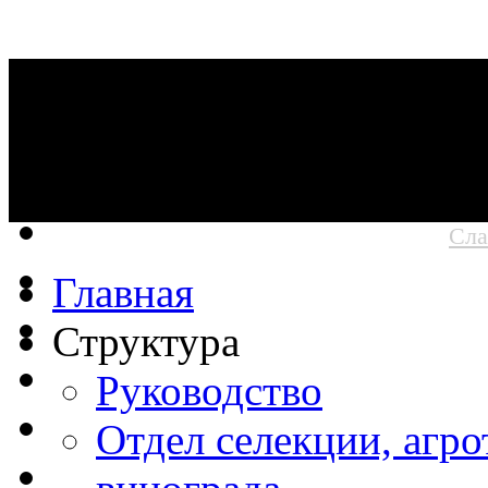
Сла
Главная
Структура
Руководство
Отдел селекции, агр