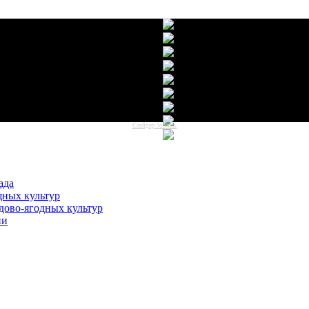
Слайдер Joomla.
ада
щных культур
дово-ягодных культур
ии