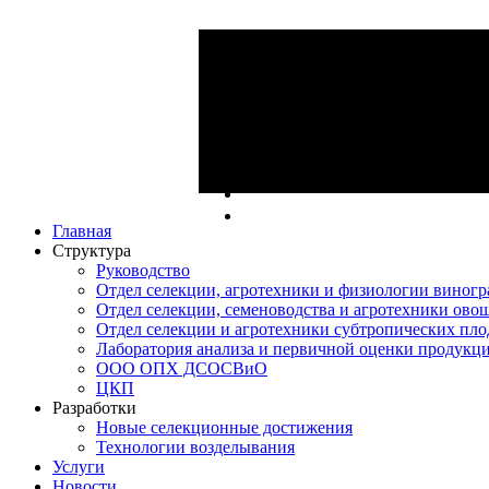
Главная
Структура
Руководство
Отдел селекции, агротехники и физиологии виногр
Отдел селекции, семеноводства и агротехники ово
Отдел селекции и агротехники субтропических пло
Лаборатория анализа и первичной оценки продукц
ООО ОПХ ДСОСВиО
ЦКП
Разработки
Новые селекционные достижения
Технологии возделывания
Услуги
Новости